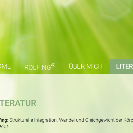
OME
®
ÜBER MICH
LITE
ROLFING
ITERATUR
fing:
Strukturelle Integration. Wandel und Gleichgewicht der Körp
 Rolf