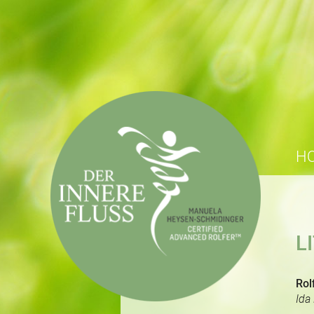
H
L
Rol
Ida